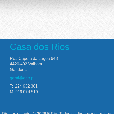
Casa dos Rios
Rua Capela da Lagoa 648
4420-402 Valbom
Gondomar
geral@erio.pt
T: 224 632 361
M: 919 074 510
Direitos de autor © 2026 E.Rio. Todos os direitos reservados.