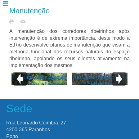
Manutenção
A manutenção dos corredores ribeirinhos após
intervenção é de extrema importância, deste modo a
E.Rio desenvolve planos de manutenção que visam a
melhoria funcional dos recursos naturais do espaço
ribeirinho, apoiando os seus clientes ativamente na
implementação dos mesmos.
Rio Uíma - Município de
Rio Uíma - Município de
Stª Mª da Feira
Stª Mª da Feira
Sede
Rua Leonardo Coimbra, 27
4200-365 Paranhos
Porto